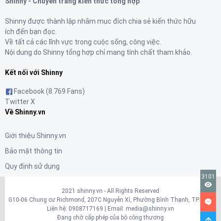
Shinny - Chuyên trang kiến thức tổng hợp
Shinny được thành lập nhằm mục đích chia sẻ kiến thức hữu
ích đến bạn đọc.
Về tất cả các lĩnh vực trong cuộc sống, công việc.
Nội dung do Shinny tổng hợp chỉ mang tính chất tham khảo.
Kết nối với Shinny
Facebook (8.769 Fans)
Twitter X
Về Shinny.vn
Giới thiệu Shinny.vn
Bảo mật thông tin
Quy định sử dụng
3101
2021 shinny.vn - All Rights Reserved
G10-06 Chung cư Richmond, 207C Nguyễn Xí, Phường Bình Thạnh, TP.HCM
Liên hệ:
0908717169
| Email:
media@shinny.vn
Đang chờ cấp phép của bộ công thương