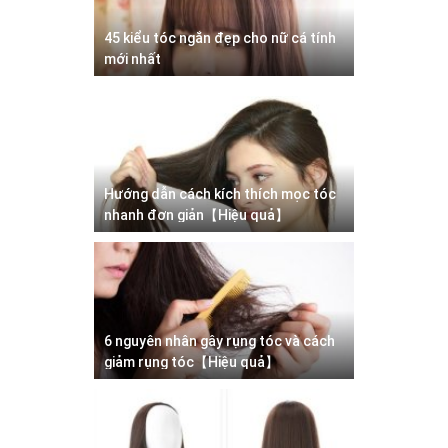
45 kiểu tóc ngắn đẹp cho nữ cá tính
mới nhất
Hướng dẫn cách kích thích mọc tóc
nhanh đơn giản【Hiệu quả】
6 nguyên nhân gây rụng tóc và cách
giảm rụng tóc【Hiệu quả】